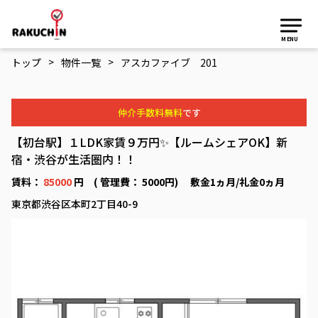
MENU
>
>
トップ
物件一覧
アスカファイブ 201
仲介手数料無料
です
【初台駅】１LDK家賃９万円✨【ルームシェアOK】新
宿・渋谷が生活圏内！！
賃料：
85000
円 ( 管理費： 5000円) 敷金1ヵ月/礼金0ヵ月
東京都渋谷区本町2丁目40-9