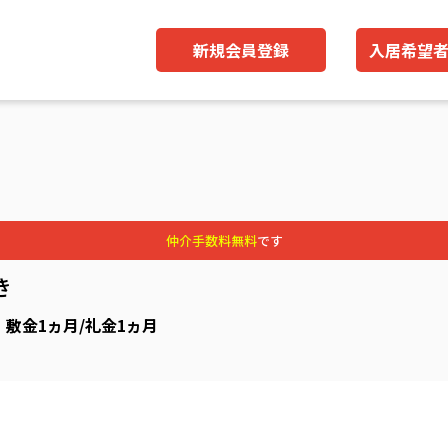
新規会員登録
入居希望
仲介手数料無料
です
き
) 敷金1ヵ月/礼金1ヵ月