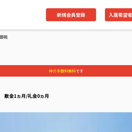
新規会員登録
入居希望
御苑
仲介手数料無料
です
円) 敷金1ヵ月/礼金0ヵ月