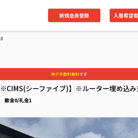
新規会員登録
入居希望
0
仲介手数料無料
です
！※CIMS(シーファイブ)】※ルーター埋め
) 敷金0/礼金1