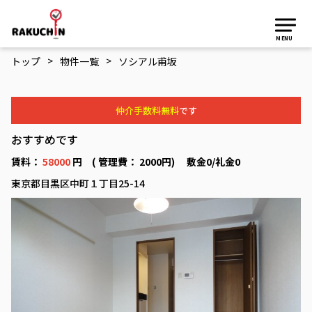
MENU
>
>
トップ
物件一覧
ソシアル甫坂
仲介手数料無料
です
おすすめです
賃料：
58000
円 ( 管理費： 2000円) 敷金0/礼金0
東京都目黒区中町１丁目25-14