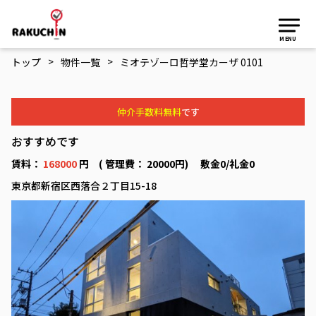
MENU
>
>
トップ
物件一覧
ミオテゾーロ哲学堂カーザ 0101
仲介手数料無料
です
おすすめです
賃料：
168000
円 ( 管理費： 20000円) 敷金0/礼金0
東京都新宿区西落合２丁目15-18