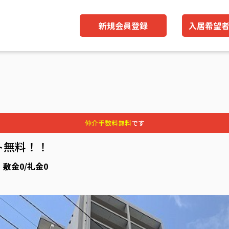
新規会員登録
入居希望
仲介手数料無料
です
ト無料！！
 敷金0/礼金0