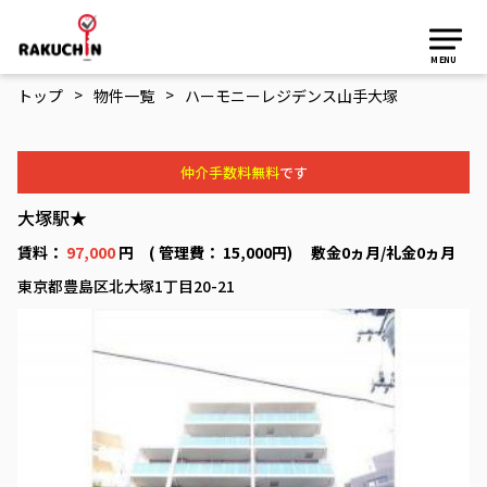
MENU
>
>
トップ
物件一覧
ハーモニーレジデンス山手大塚
仲介手数料無料
です
大塚駅★
賃料：
97,000
円 ( 管理費： 15,000円) 敷金0ヵ月/礼金0ヵ月
東京都豊島区北大塚1丁目20-21