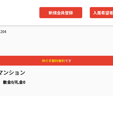
新規会員登録
入居希望
204
仲介手数料無料
です
マンション
) 敷金0/礼金0