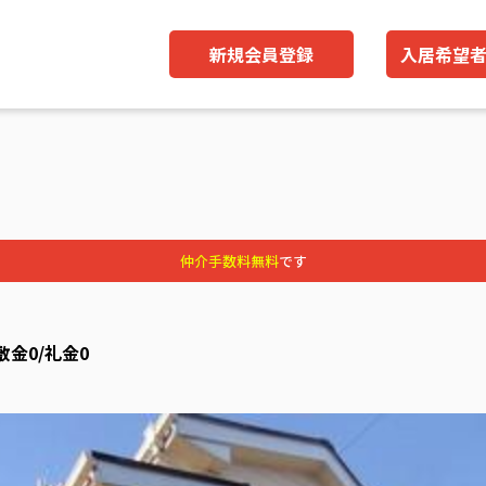
新規会員登録
入居希望
仲介手数料無料
です
敷金0/礼金0