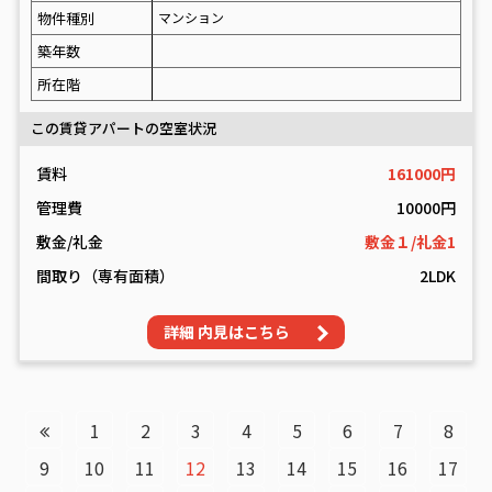
物件種別
マンション
築年数
所在階
この賃貸アパートの空室状況
賃料
161000円
管理費
10000円
敷金/礼金
敷金１/礼金1
間取り（専有面積）
2LDK
詳細 内見はこちら
投
1
2
3
4
5
6
7
8
稿
9
10
11
12
13
14
15
16
17
ナ