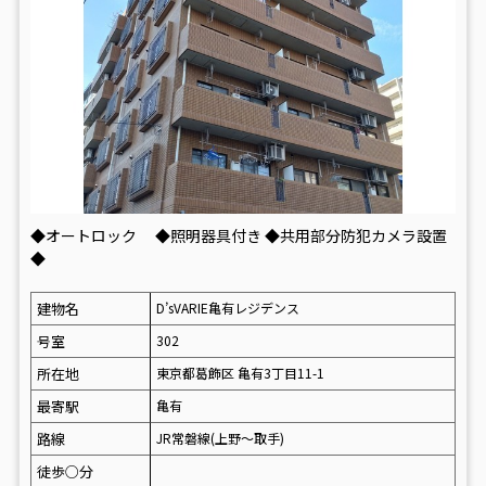
◆オートロック ◆照明器具付き ◆共用部分防犯カメラ設置
◆
建物名
D’sVARIE亀有レジデンス
号室
302
所在地
東京都葛飾区 亀有3丁目11-1
最寄駅
亀有
路線
JR常磐線(上野～取手)
徒歩○分