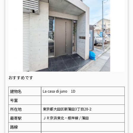
おすすめです
建物名
La casa di juno 1D
号室
所在地
東京都大田区新蒲田3丁目28-2
最寄駅
ＪＲ京浜東北・根岸線 / 蒲田
路線