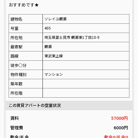
おすすめです★
建物名
ソレイユ鶴瀬
号室
405
所在地
埼玉県富士見市 鶴瀬東1丁目10-9
最寄駅
鶴瀬
路線
東武東上線
徒歩○分
物件種別
マンション
築年数
所在階
この賃貸アパートの空室状況
賃料
57000円
管理費
6000円
敷金/礼金
敷金0/礼金0