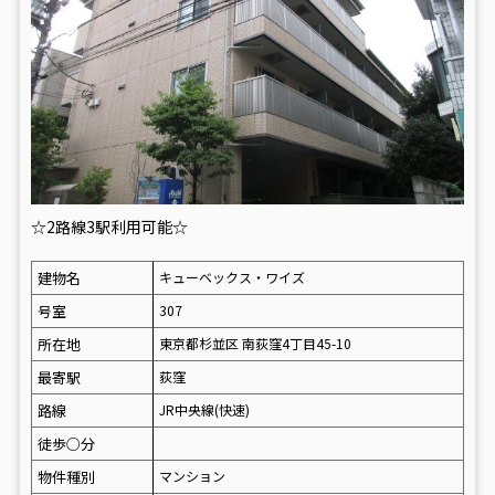
☆2路線3駅利用可能☆
建物名
キューベックス・ワイズ
号室
307
所在地
東京都杉並区 南荻窪4丁目45-10
最寄駅
荻窪
路線
JR中央線(快速)
徒歩○分
物件種別
マンション