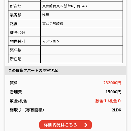
所在地
東京都台東区 浅草6丁目14-7
最寄駅
浅草
路線
東武伊勢崎線
徒歩○分
物件種別
マンション
築年数
所在階
この賃貸アパートの空室状況
賃料
232000円
管理費
15000円
敷金/礼金
敷金１/礼金０
間取り（専有面積）
2LDK
詳細 内見はこちら