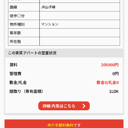
路線
JR山手線
徒歩○分
物件種別
マンション
築年数
所在階
この賃貸アパートの空室状況
賃料
205000円
管理費
0円
敷金/礼金
敷金0/礼金0
間取り（専有面積）
1LDK
詳細 内見はこちら
仲介手数料無料
です