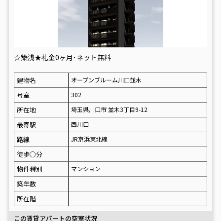
☆築浅★礼金0ヶ月･ネット無料
建物名
オープンブルーム川口並木
号室
302
所在地
埼玉県川口市 並木3丁目9-12
最寄駅
西川口
路線
JR京浜東北線
徒歩○分
物件種別
マンション
築年数
所在階
この賃貸アパートの空室状況