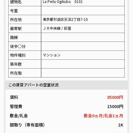
建物名
La Perla Ogikubo 0101
号室
所在地
東京都杉並区天沼2丁目7-10
最寄駅
ＪＲ中央線 / 荻窪
路線
徒歩○分
物件種別
マンション
築年数
所在階
この賃貸アパートの空室状況
賃料
85000円
管理費
15000円
敷金/礼金
敷金0ヵ月/礼金1ヵ月
間取り（専有面積）
1K