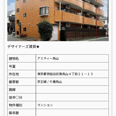
デザイナーズ賃貸★
建物名
アミティー烏山
号室
所在地
東京都世田谷区南烏山４丁目２１－１３
最寄駅
京王線 / 千歳烏山
路線
徒歩○分
物件種別
マンション
築年数