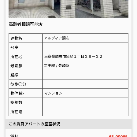
高齢者相談可能★
建物名
アルディア調布
号室
所在地
東京都調布市柴崎１丁目２８－２２
最寄駅
京王線 / 柴崎駅
路線
徒歩○分
物件種別
マンション
築年数
所在階
この賃貸アパートの空室状況
賃料
65,000円