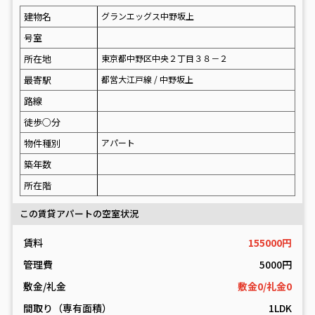
建物名
グランエッグス中野坂上
号室
所在地
東京都中野区中央２丁目３８－２
最寄駅
都営大江戸線 / 中野坂上
路線
徒歩○分
物件種別
アパート
築年数
所在階
この賃貸アパートの空室状況
賃料
155000円
管理費
5000円
敷金/礼金
敷金0/礼金0
間取り（専有面積）
1LDK