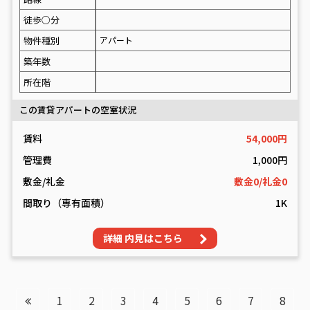
徒歩○分
物件種別
アパート
築年数
所在階
この賃貸アパートの空室状況
賃料
54,000円
管理費
1,000円
敷金/礼金
敷金0/礼金0
間取り（専有面積）
1K
詳細 内見はこちら
投
1
2
3
4
5
6
7
8