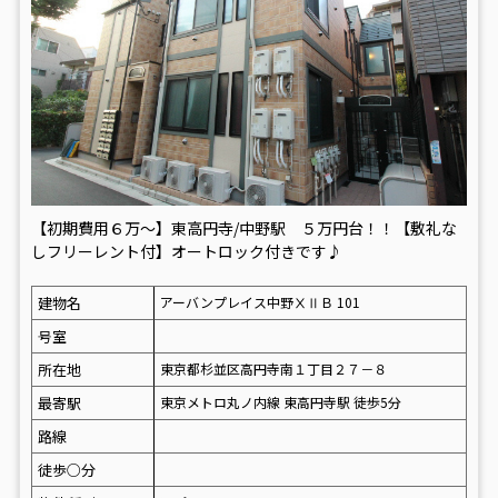
【初期費用６万～】東高円寺/中野駅 ５万円台！！【敷礼な
しフリーレント付】オートロック付きです♪
建物名
アーバンプレイス中野ⅩⅡＢ 101
号室
所在地
東京都杉並区高円寺南１丁目２７－８
最寄駅
東京メトロ丸ノ内線 東高円寺駅 徒歩5分
路線
徒歩○分