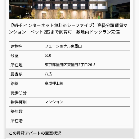
【Wi-Fiインターネット無料※シーファイブ】高級分譲賃貸マ
ンション ペット2匹まで飼育可 敷地内ドックラン完備
建物名
フュージョナル東墨田
号室
510
所在地
東京都墨田区東墨田2丁目26-5
最寄駅
八広
路線
京成押上線
徒歩○分
物件種別
マンション
築年数
所在階
この賃貸アパートの空室状況