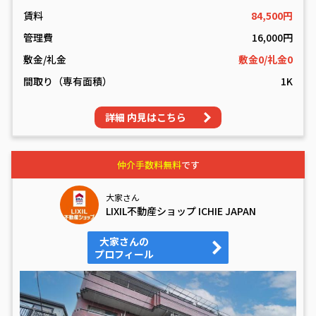
賃料
84,500円
管理費
16,000円
敷金/礼金
敷金0/礼金0
間取り（専有面積）
1K
詳細 内見はこちら
仲介手数料無料
です
大家さん
LIXIL不動産ショップ ICHIE JAPAN
大家さんの
プロフィール